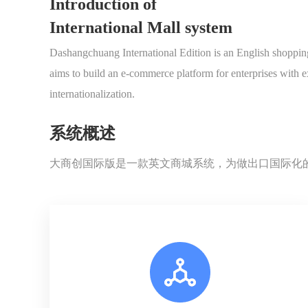
Introduction of
International Mall system
Dashangchuang International Edition is an English shoppin
aims to build an e-commerce platform for enterprises with e
internationalization.
系统概述
大商创国际版是一款英文商城系统，为做出口国际化