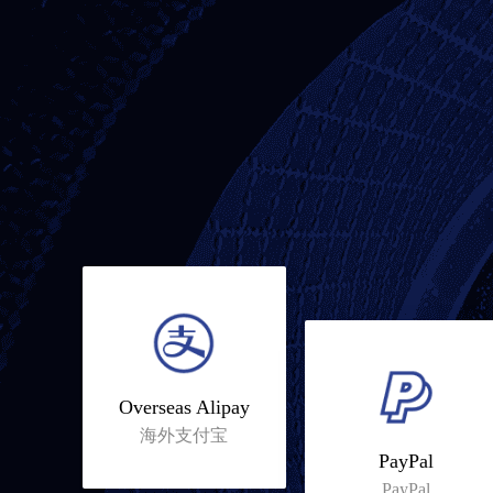
Overseas Alipay
海外支付宝
PayPal
PayPal