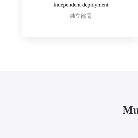
Independent deployment
独立部署
Mul