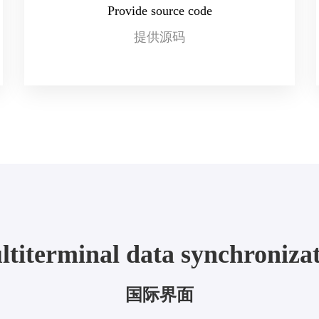
Provide source code
提供源码
titerminal data synchroniza
国际界面