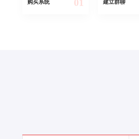
01
购买系统
建立群聊