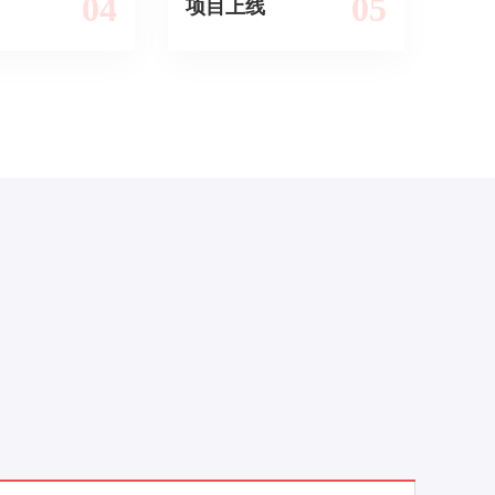
04
05
项目上线