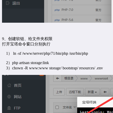
9、创建软链、给文件夹权限
打开宝塔命令窗口分别执行
1） ln -sf /www/server/php/71/bin/php /usr/bin/php
2）php artisan storage:link
3）chown -R www:www storage/ bootstrap/ resources/ .env