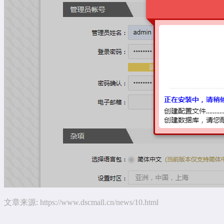
文章来源:
https://www.dscmall.cn/news/10.html