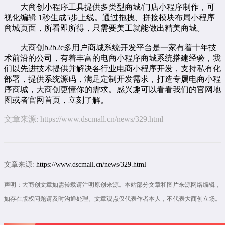
大商创小程序工具提供多类型商城/门店小程序制作，可
视化编辑 1秒生成5步上线。通过拖拽、拼接模块布局小程序
商城页面，所看即所得，只需要美工就能做出精美商城。
大商创
b2b2c
多用户商城系统
开发平台是一家有着十年技
术前沿的公司，有着丰富的
电商小程序
商城系统搭建经验，我
们以先进技术提供并解决各行业
电商小程序开发
，支持私有化
部署，提供系统源码，满足定制开发需求，打造专属
电商小程
序商城
，大商创更懂你的需求。感兴趣可以看看我们的
官网地
图
或者官网首页，立刻了解。
文章来源:
https://www.dscmall.cn/news/329.html
文章来源:
https://www.dscmall.cn/news/329.html
声明：大商创文章如需转载请注明原创来源。本站部分文章和图片来源网络编辑，
如存在版权问题请及时沟通处理。文章观点仅代表作者本人，不代表大商创立场。