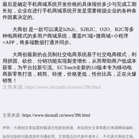
最后是确定手机商城系统开发价格的具体报价多少与完成工期
长短，企业在进行手机商城系统开发是需要根据企业的各种条
件因素决定的。
大商创 是一款可以满足
b2b2c
、
S2B2C
、O2O、B2C等多
种电商模式的
多用户商城系统
，覆盖PC端+微商城+小程序
+APP，将多端数据打通并同步。
大商创最新的会员制
社交电商系统
基于社交电商模式，利
用拼团、砍价、分销功能实现裂变增长，从而帮助商户低成本
获客，为平台拉新引流。ECTouch全新的3.0版本专为移动电
商新零售打造，精简、轻便，价格更低，性价比高，正在火爆
销售！
文章来源:
https://www.dscmall.cn/news/396.html
文章来源:
https://www.dscmall.cn/news/396.html
声明：大商创文章如需转载请注明原创来源。本站部分文章和图片来源网络编辑，
如存在版权问题请及时沟通处理。文章观点仅代表作者本人，不代表大商创立场。