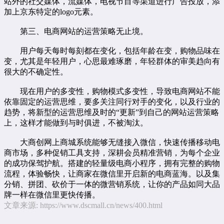
站外的社交媒体，流媒体，电视节目等渠道进行广告投放，添
加上京东特定的logo元素。
第三、电商网站的运营策略无止境。
用户每天每时每刻都在变化，包括年龄在变，购物品味在
变，尤其是年轻用户，心思最难琢磨，年轻群体的审美趋向有
很大的不确定性。
现在用户的多变性，购物模式多变性，导致电商网站不能
依靠固定的运营思维，要多关注同行对手的变化，以及行业的
趋势，将新型的运营思维及时的“更新”到自己的网站运营策略
上，这样才能做到与时俱进，不被淘汰。
大商创网上商城系统能够无缝接入微信，快速传播移动电
商市场，多种促销工具支持，深耕会员精准营销，为每个企业
的成功保驾护航。搭建的轻量级
电商小程序
，拥有完整的购物
流程，体验畅快，让商家在微信里开启新的电商蓝海。以及集
分销、拼团、砍价于一体的微营销系统，让你的产品如同大品
牌一样在微信里更快传播。
文章来源:
https://www.dscmall.cn/news/400.html