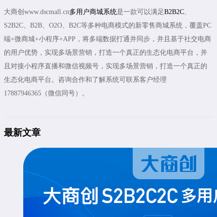
大商创www.dscmall.cn
多用户商城系统
是一款可以满足
B2B2C
、
S2B2C、B2B、O2O、B2C等多种电商模式的新零售商城系统，覆盖PC
端+微商城+小程序+APP，将多端数据打通并同步，并且基于社交电商
的用户优势，实现多场景营销，打造一个真正的生态化电商平台，并
且对接小程序直播和微信视频号，实现多场景营销，打造一个真正的
生态化电商平台。咨询合作和了解系统可联系客户经理
17887946365（微信同号）。
最新文章