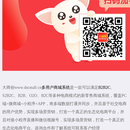
大商创www.dscmall.cn
多用户商城系统
是一款可以满足
B2B2C
、
S2B2C、B2B、O2O、B2C等多种电商模式的新零售商城系统，覆盖PC
端+微商城+小程序+APP，将多端数据打通并同步，并且基于社交电商
的用户优势，实现多场景营销，打造一个真正的生态化电商平台，并
且对接小程序直播和微信视频号，实现多场景营销，打造一个真正的
生态化电商平台。咨询合作和了解系统可联系客户经理