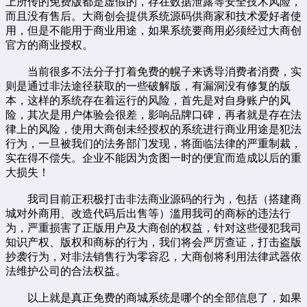
上所传的免费版都是虚假的，存在数据泄露等安全技术风险，
而且没有售后。大商创会提供系统源码供商家和技术爱好者使
用，但是不能用于商业用途，如果系统要商用必须经过大商创
官方的
商业授权
。
当前很多不法分子打着免费的幌子来诱导消费者消费，实
则是通过非法途径获取的一些破解版，有漏洞没有修复的版
本，这样的系统存在着运行的风险，首先是对自身账户的风
险，其次是用户体验会很差，影响品牌口碑，再者就是存在法
律上的风险，使用大商创未经授权的系统进行商业用途是犯法
行为，一旦被我们的法务部门发现，将面临法律的严重制裁，
实在得不偿失。企业不能因为贪图一时的便宜而造成以后的重
大损失！
我司目前正积极打击非法商业源码的行为，包括（搭建商
城对外商用、改造代码后出售等）滥用我司的商标的违法行
为，严重损害了正版用户及大商创的权益，针对这些侵犯我司
知识产权、版权和商标的行为，我们将会严厉查证，打击盗版
抄袭行为，对非法销售行为零容忍，大商创将利用法律武器依
法维护公司的合法权益。
以上就是真正免费的商城系统是哪个的全部信息了，如果