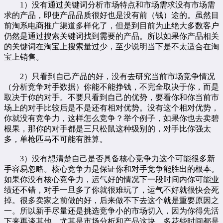
1）没有通过关键词分析市场特点和市场需求没有市场需
求的产品，即使产品品质很好也是没有前（钱）途的。虽然目
前淘系电商推广渠道多样化了，但是到目前为止绝大多数客户
仍然是通过搜索关键词找到需要的产品。所以如果你产品相关
的关键词在淘宝上搜索量过少，至少说明当下是不太适合在淘
宝上销售。
2）只看到自己产品的好，没有去研究当前市场竞争情况
（分析竞争对手数据）你能不能挣钱，不完全取决于你，而是
取决于你的对手。不要只看到自己的优势，要看你和你当前市
场上的对手比较后是不是还有相对优势。没有这个相对优势，
你就没有竞争力，这样怎么竞争？举个例子，如果你也去卖碧
根果，那你的对手都是三只松鼠这种级别的，对手比你强太
多，单枪匹马不可能有胜算。
3）没有想清楚自己是否具备核心竞争力这个可能很多新
手容易忽略。核心竞争力是保证你和对手竞争能胜出的根本。
如果你没有核心竞争力，运气好的情况下一段时间内你可能业
绩还不错，对手一旦多了你就很难玩了，运气不好就很快会死
掉。很多卖家之前做的好，后来做不下去这个就是重要原因之
一。所以新手尽量还是挑选竞争小的市场切入，因为你得先活
下来再谈其他，尤其是市场分析和产品这块，多花些时间都是