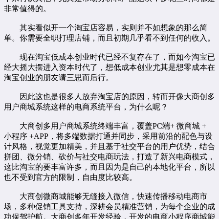
非常值得的。
其实看似开一个淘宝店容易，实则并不如想象的那么简
单。你需要全职打理店铺，而且初期几乎看不到任何的收入。
现在淘宝低成本创业时代已经不复存在了，而如今淘宝已
经大摇大摆进入资本时代了，想低成本创业尤其是想零成本在
淘宝创业的朋友请三思而后行。
因此这也是很多人放弃淘宝店的原因，转而开像大商创多
用户商城系统这样的电商系统平台，为什么呢？
大商创多用户商城系统终端丰富，覆盖PC端+ 微商城 +
小程序 +APP，将多端数据打通并同步，采用前沿的配色与设
计风格，视觉更加精美，并且基于社交平台的用户优势，结合
拼团、微分销、砍价与社交电商玩法，打造了新兴电商模式，
这比淘宝的要丰富许多，而且因为是自己的本地化平台，所以
也不受到官方的限制，自由度比较高。
大商创微商城能够无缝接入微信，快速传播移动电商市
场，多种促销工具支持，深耕会员精准营销，为每个企业的成
功保驾护航。大商创多年开发经验，开发的
电商小程序
商城能