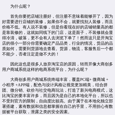
为什么呢？
首先你要把店铺注册好，但注册不意味着能够开了，因为
好需要进行店铺的装修，如果你不会，就要找别人装修，而且
价格不低。有人说不装修，但是你看现在好的店铺销量高的都
是靠装修的，这就如同线下的门店，这是面子，不装修就会显
得冷清，破落，更不会有人去浏览下单了！然而这只是开淘宝
店的很小一部分你需要确定产品品类，行业的情况，货品的品
质如何，需要到货源地去查看。货源，物流，客服售后一个都
不能少，否者注定是做不大的！
因此这也是很多人放弃淘宝店的原因，转而开像大商创多
用户商城系统这样的电商系统平台，为什么呢？
大商创多用户商城系统终端丰富，覆盖PC端+ 微商城 +
小程序 +APP端，配色与设计风格让视觉更加精美，结合拼
团、微分销、砍价与社交电商玩法，打造了新兴电商模式，这
比淘宝的要丰富许多，而且因为是自己的本地化平台，所以也
不受到官方的限制，自由度比较高。由于属于在本地化独立部
署搭建，素有数据和信息都掌握在自己的手里，不用担心有数
据被平台获取，泄露之类的安全因素。