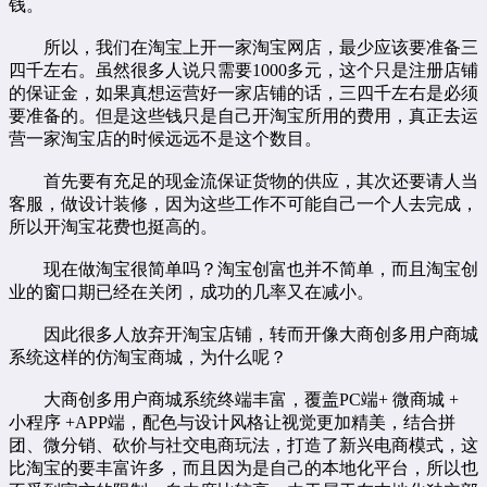
钱。
所以，我们在淘宝上开一家淘宝网店，最少应该要准备三
四千左右。虽然很多人说只需要1000多元，这个只是注册店铺
的保证金，如果真想运营好一家店铺的话，三四千左右是必须
要准备的。但是这些钱只是自己开淘宝所用的费用，真正去运
营一家淘宝店的时候远远不是这个数目。
首先要有充足的现金流保证货物的供应，其次还要请人当
客服，做设计装修，因为这些工作不可能自己一个人去完成，
所以开淘宝花费也挺高的。
现在做淘宝很简单吗？淘宝创富也并不简单，而且淘宝创
业的窗口期已经在关闭，成功的几率又在减小。
因此很多人放弃开淘宝店铺，转而开像大商创
多用户商城
系统
这样的仿淘宝商城，为什么呢？
大商创多用户商城系统终端丰富，覆盖PC端+ 微商城 +
小程序 +APP端，配色与设计风格让视觉更加精美，结合拼
团、微分销、砍价与社交电商玩法，打造了新兴电商模式，这
比淘宝的要丰富许多，而且因为是自己的本地化平台，所以也