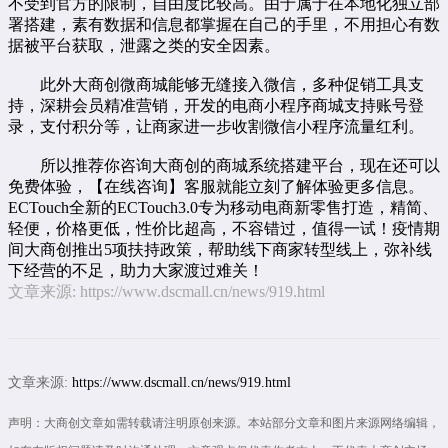
不受到官方的限制，自由度比较高。由于属于在本地化独立部
署搭建，素有数据和信息都掌握在自己的手里，不用担心有数
据被平台获取，泄露之类的安全因素。
此外大商创微商城能够无缝接入微信，多种促销工具支
持，深耕会员精准营销，开发的
电商小程序
商城支持账号登
录，支付积分等，让商家进一步收割微信小程序流量红利。
所以推荐你咨询大商创的商城系统搭建平台，现在还可以
免费体验，【
在线咨询
】客服就能立刻了解体验更多信息。
ECTouch全新的ECTouch3.0专为移动电商新零售打造，精简、
轻便，价格更低，性价比超高，不容错过，值得一试！疫情期
间大商创推出5项扶持政策，帮助线下商家转型线上，弥补线
下经营的不足，助力大家渡过难关！
文章来源:
https://www.dscmall.cn/news/919.html
文章来源:
https://www.dscmall.cn/news/919.html
声明：大商创文章如需转载请注明原创来源。本站部分文章和图片来源网络编辑，