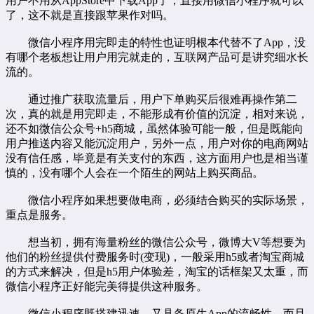
用户不用从AppStore中下载App了，直接用微信小程序就可以
了，这不就是直接跟苹果作对吗。
微信小程序用完即走的特性也证明根本代替不了App，没
有哪个老板想让用户用完就走的，互联网产品可是讲究细水长
流的。
通过推广获取流量后，用户下单购买后很难再操作第二
次，真的就是用完即走，不能形成有价值的沉淀，相对来说，
还不如微信公众号+h5商城，虽然体验可能一般，但是既能向
用户推送内容又能沉淀用户，另外一点，用户对你的电商网站
没有信任感，毕竟是有关支付的东西，这方面用户也是相当谨
慎的，没有哪个人会在一个陌生的网站上购买商品。
微信小程序如果想要做电商，必须结合购买的实际场景，
重点是服务。
想当初，拥有海量粉丝的微信公众号，微博大V等想要为
他们的粉丝提供付费服务时(变现)，一般采用h5或者淘宝商城
的方式来解决，但是h5用户体验差，淘宝的话框架又太重，而
微信小程序正好能完美得提供这种服务。
微信小程序既搭建迅速，又具备原生App的流畅性，而且