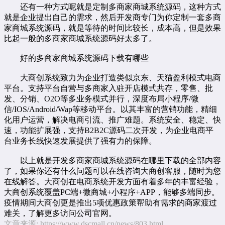
还有一种方式呢就是定制多商家商城系统源码，这种方式
就是企业提出自己的需求，然后开发商专门为你定制一套多商
家商城系统源码，就是等待的时间比较长，成本高，但是效果
比起一般的多商家商城系统源码好太多了。
好的多商家商城系统源码下载有哪些
大商创系统致力为企业打造类似京东、天猫盈利模式电商
平台。支持平台自营与多商家入驻开店模式共存，零售、批
发、分销、O2O等多业务模式并行，深度布局小程序/微
信/IOS/Android/Wap等移动平台。以其丰富的营销功能，精细
化用户运营，解决电商引流、推广难题。系统安全、稳定、快
速，功能扩展强，支持B2B2C源码二次开发，为企业电商平
台业务长线快速发展提供了强有力的保障。
以上就是开发多商家商城系统源码在哪里下载的全部内容
了，如果你还有什么问题可以
在线咨询
大商创客服，随时为您
在线解答。大商创在
电商系统开发
方面有着多年的丰富经验，
大商创系统覆盖PC端+微商城+小程序+APP，能够多端同步。
疫情期间大商创更是推出5项优惠政策帮助有需求的商家渡过
难关，了解更多访问公司官网。
文章来源:
https://www.dscmall.cn/news/803.html