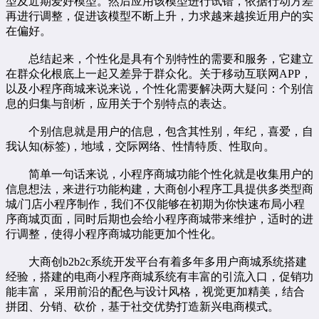
型及近期爱好模型。然后应用该模型进行试错，依据行动方差
再进行调整，促进该模型不断上升，力求越来越挨近用户的实
在偏好。
总结起来，个性化是具有个别特性的需要和服务，它建立
在群众化根底上一起又差异于群众化。关于移动互联网APP，
以及小程序商城来说来说，个性化需要解决两大疑问：个别信
息的归集与剖析，应用关于个别特点的表达。
个别信息就是用户的信息，包含其性别，年纪，喜爱，自
我认知(标签)，地域，交际网络、性情特质、性取向。
简单一句话来说，小程序商城功能个性化就是收集用户的
信息想法，来进行功能构建，大商创小程序工具提供多类型商
城/门店小程序制作，我们不仅能够在初期为你快速布局小程
序商城页面，同时后期也会给小程序商城带来维护，适时的进
行调整，使得小程序商城功能更加个性化。
大商创
b2b2c
系统开发平台有着多年
多用户商城系统
搭建
经验，搭建的
电商小程序商城
系统有丰富的引流入口，促销功
能丰富， 采用前沿的配色与设计风格，视觉更加精美，结合
拼团、分销、砍价，基于社交优势打造新兴电商模式。