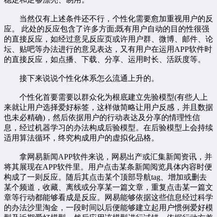
当然仅有上述条件还不行，个性化需要愈加重视用户的反
应。 此处的反应包含了许多方面;既有用户自动的目的性很强
的直接反应，如经过意见反应页或许用户群、微博、邮件、论
坛、贴吧等办法进行的意见表达，又有用户在运用APP软件时
的直接反应，如点播、下载、分享、运用时长、活跃度等。
接下来说说个性化体系怎么流通上升的。
个性化首要需要以群众化为根底建立先验模型(有些人上
来就让用户选择爱好标签，这样做简略让用户反感，并且数据
也未必精确)，然后依据用户的行动表达及分享的情理性信
息，经过机器学习的办法构成后验模型。在后验模型上会持续
适用算法循环，终究构成用户的虚拟化品格。
拿网易新闻APP软件来说，网易出产或汇集新闻资讯，并
将其展现在APP软件里。用户点击某条新闻阅览具体内容时便
构成了一则反应。随后其点击某个顶部导航tag、增加或删去
某个频道，收藏、离线或分享某一篇文章，重复点击某一篇文
章等行动都能够看成是反应。网易能够依据这些信息经过科学
的办法沙里淘金，一段时间以后便能够建立起用户惯例爱好模